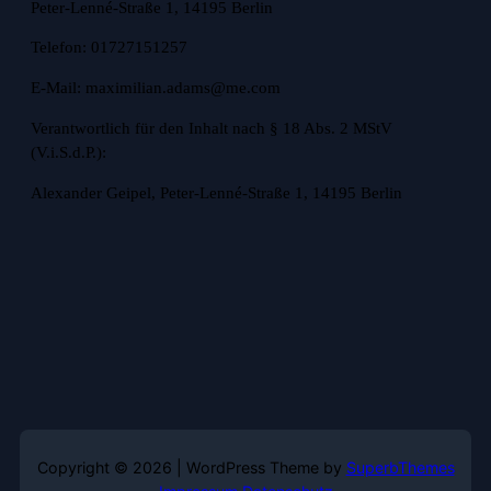
Peter-Lenné-Straße 1, 14195 Berlin
Telefon: 01727151257
E-Mail: maximilian.adams@me.com
Verantwortlich für den Inhalt nach § 18 Abs. 2 MStV
(V.i.S.d.P.):
Alexander Geipel, Peter-Lenné-Straße 1, 14195 Berlin
Copyright © 2026 | WordPress Theme by
SuperbThemes