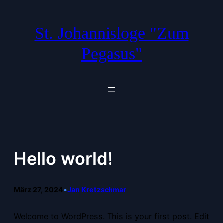
Zum
Inhalt
St. Johannisloge "Zum
springen
Pegasus"
Hello world!
März 27, 2024
•
Jan Kretzschmar
Welcome to WordPress. This is your first post. Edit